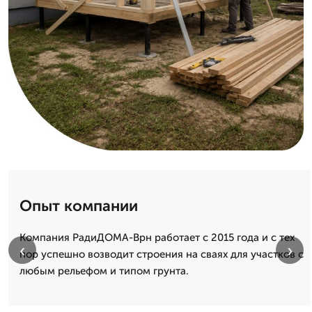
Опыт компании
Компания РадиДОМА-Врн работает с 2015 года и с тех
‹
›
пор успешно возводит строения на сваях для участков с
любым рельефом и типом грунта.